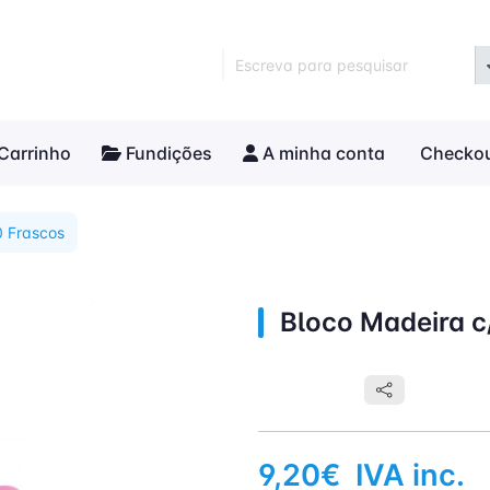
Escreva para pesquisar
Carrinho
Fundições
A minha conta
Checko
0 Frascos
Bloco Madeira c
9,20€
IVA inc.