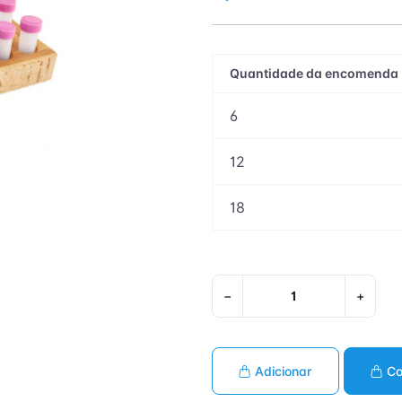
Quantidade da encomenda
6
12
18
−
+
Adicionar
Co