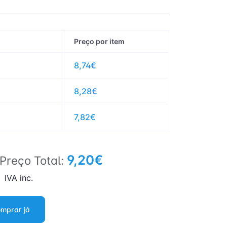
Preço por item
8,74€
8,28€
7,82€
9,20€
Preço Total:
IVA inc.
mprar já