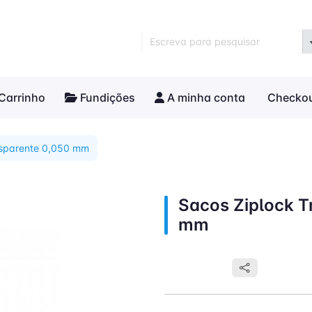
Escreva para pesquisar
Carrinho
Fundições
A minha conta
Checko
nsparente 0,050 mm
Sacos Ziplock T
mm