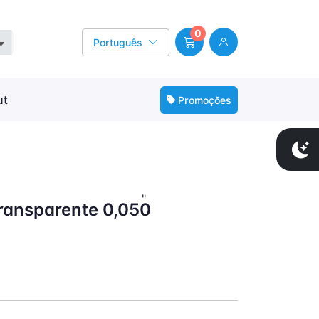
0
Português
ut
Promoções
"
ransparente 0,050