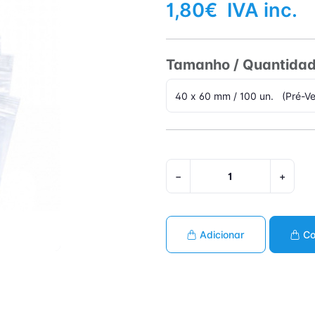
1,80€
IVA inc.
Tamanho / Quantida
−
+
Adicionar
Co