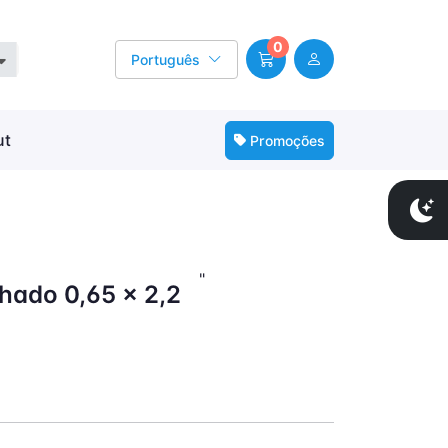
0
Português
ut
Promoções
"
lhado 0,65 x 2,2