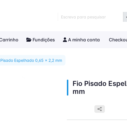
Escreva para pesquisar
Carrinho
Fundições
A minha conta
Checko
 Pisado Espelhado 0,65 x 2,2 mm
Fio Pisado Espe
mm