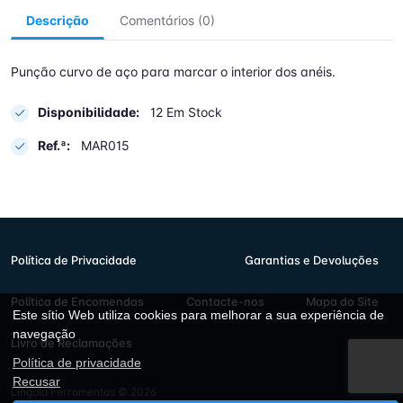
Descrição
Comentários (0)
Punção curvo de aço para marcar o interior dos anéis.
Disponibilidade:
12 Em Stock
Ref.ª:
MAR015
Política de Privacidade
Garantias e Devoluções
Política de Encomendas
Contacte-nos
Mapa do Site
Este sítio Web utiliza cookies para melhorar a sua experiência de
navegação
Livro de Reclamações
Política de privacidade
Recusar
Lingold Ferramentas © 2026