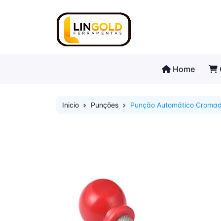
Home
Inicio
Punções
Punção Automático Croma