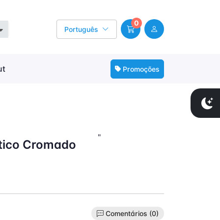
0
Português
ut
Promoções
"
tico Cromado
Comentários (0)