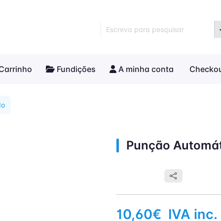
Escreva para pesquisar
Carrinho
Fundições
A minha conta
Checko
do
Punção Automá
10,60€
IVA inc.