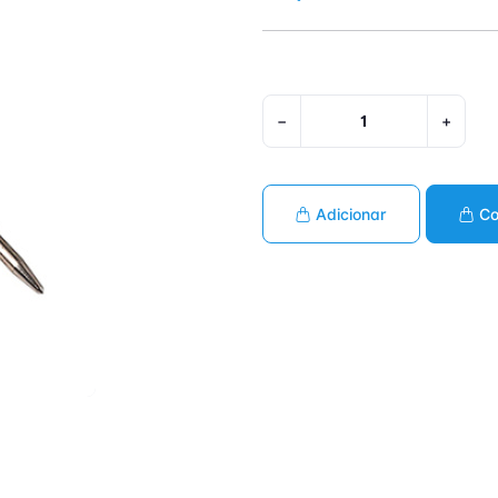
−
+
Adicionar
Co