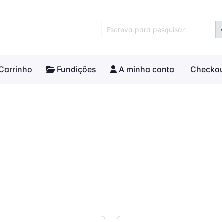
Escreva para pesquisar
Carrinho
Fundições
A minha conta
Checko