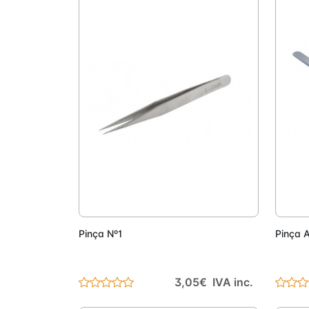
Adicionar
Pinça Nº1
Pinça 
3,05€ IVA inc.