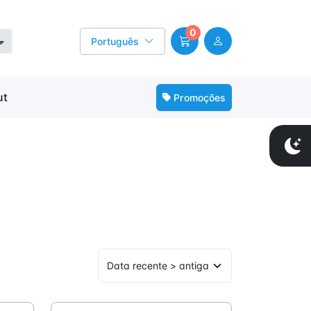
0
Português
ut
Promoções