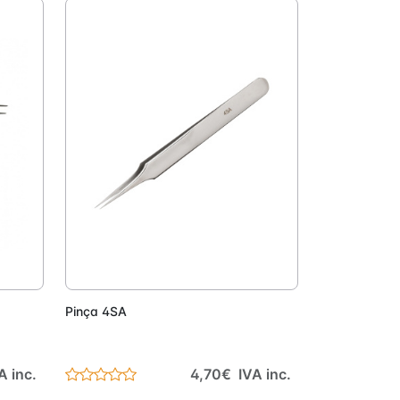
onar
Adicionar
Pinça 4SA
A inc.
4,70€ IVA inc.