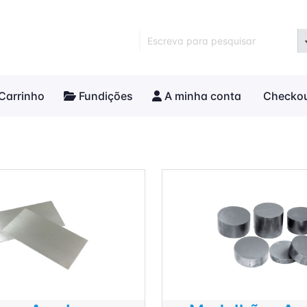
Escreva para pesquisar
Carrinho
Fundições
A minha conta
Checko