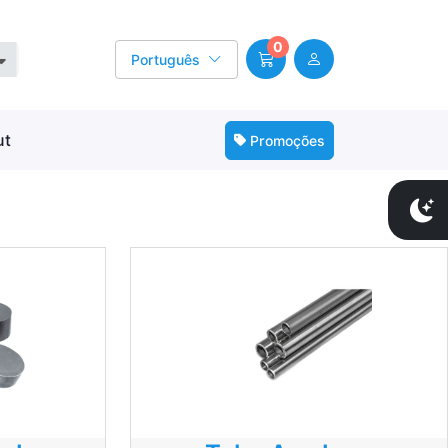
0
Português
ut
Promoções