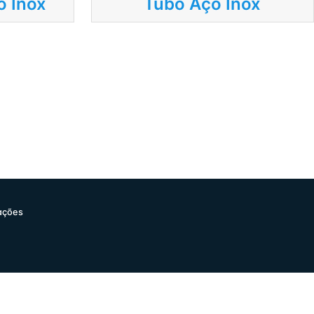
 Inox
Tubo Aço Inox
ações