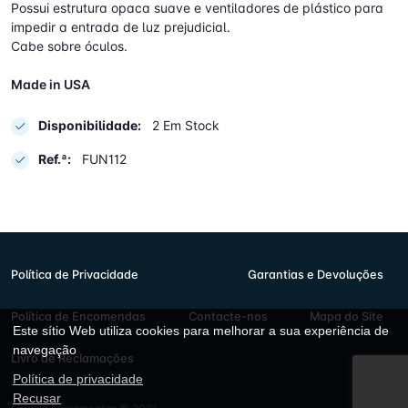
Possui estrutura opaca suave e ventiladores de plástico para
impedir a entrada de luz prejudicial.
Cabe sobre óculos.
Made in USA
Disponibilidade:
2 Em Stock
Ref.ª:
FUN112
Política de Privacidade
Garantias e Devoluções
Política de Encomendas
Contacte-nos
Mapa do Site
Este sítio Web utiliza cookies para melhorar a sua experiência de
navegação
Livro de Reclamações
Política de privacidade
Recusar