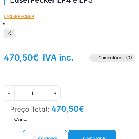
LaserPecker LP4 e LP5
LASERPECKER
"
470,50€
IVA inc.
Comentários (0)
−
+
470,50€
Preço Total:
IVA inc.
Adicionar
Comprar já