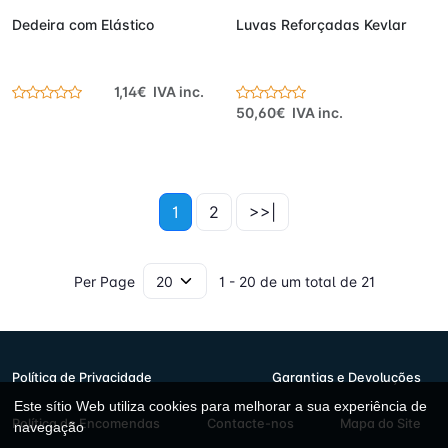
Dedeira com Elástico
Luvas Reforçadas Kevlar
1,14€ IVA inc.
50,60€ IVA inc.
1
2
>>|
Per Page
1 - 20 de um total de 21
Política de Privacidade
Garantias e Devoluções
Este sítio Web utiliza cookies para melhorar a sua experiência de
Política de Encomendas
Contacte-nos
Mapa do Site
navegação