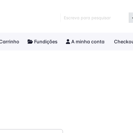
Escreva para pesquisar
Carrinho
Fundições
A minha conta
Checko