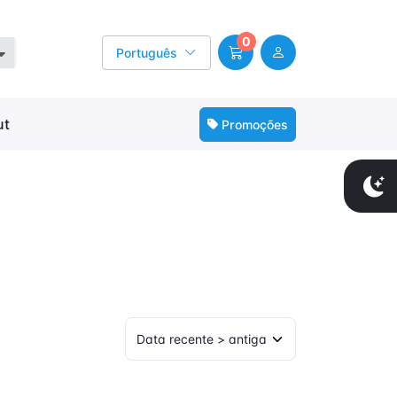
0
Português
ut
Promoções