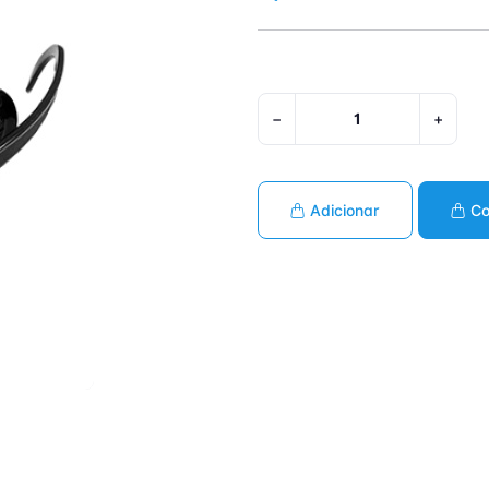
−
+
Adicionar
Co