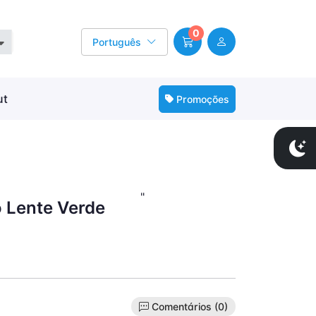
0
Português
ut
Promoções
"
 Lente Verde
Comentários (0)