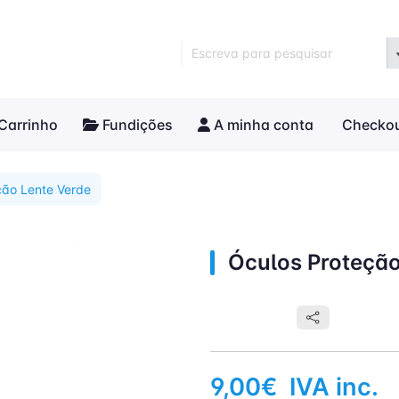
Escreva para pesquisar
Carrinho
Fundições
A minha conta
Checko
ção Lente Verde
Óculos Proteção
9,00€
IVA inc.