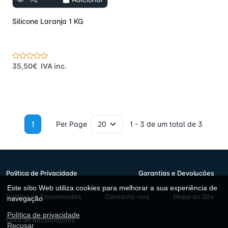
Silicone Laranja 1 KG
35,50€ IVA inc.
1
Per Page
1 - 3 de um total de 3
Política de Privacidade
Garantias e Devoluções
Este sítio Web utiliza cookies para melhorar a sua experiência de
Política de Encomendas
Contacte-nos
Mapa do Site
navegação
Política de privacidade
Livro de Reclamações
Recusar