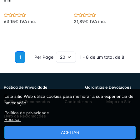
63,15€ IVA inc.
21,89€ IVA inc.
1
Per Page
1 - 8 de um total de 8
Política de Privacidade
Garantias e Devoluções
Este sítio Web utiliza cookies para melhorar a sua experiência de
Política de Encomendas
Contacte-nos
Mapa do Site
navegação
Política de privacidade
Livro de Reclamações
Recusar
ACEITAR
Lingold Ferramentas © 2026