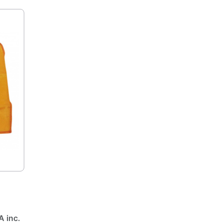
onar
A inc.