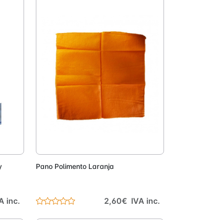
onar
Adicionar
y
Pano Polimento Laranja
A inc.
2,60€ IVA inc.