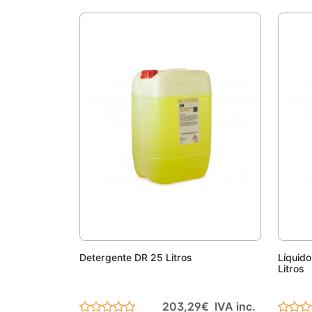
Adicionar
Detergente DR 25 Litros
Líquid
Litros
203,29€ IVA inc.