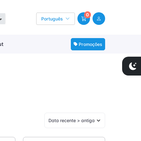
0
Português
ut
Promoções