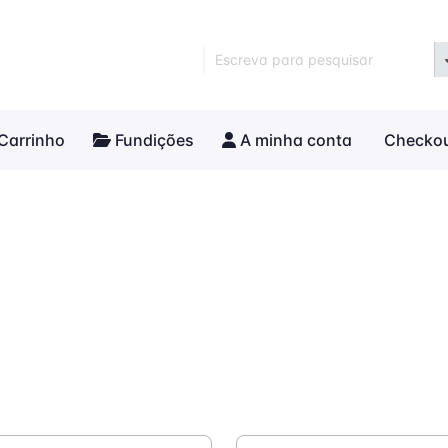
Escreva para pesquisar
Carrinho
Fundições
A minha conta
Checko