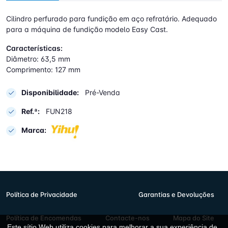
Cilindro perfurado para fundição em aço refratário. Adequado
para a máquina de fundição modelo Easy Cast.
Características:
Diâmetro: 63,5 mm
Comprimento: 127 mm
Disponibilidade:
Pré-Venda
Ref.ª:
FUN218
Marca:
Política de Privacidade
Garantias e Devoluções
Política de Encomendas
Contacte-nos
Mapa do Site
Este sítio Web utiliza cookies para melhorar a sua experiência de